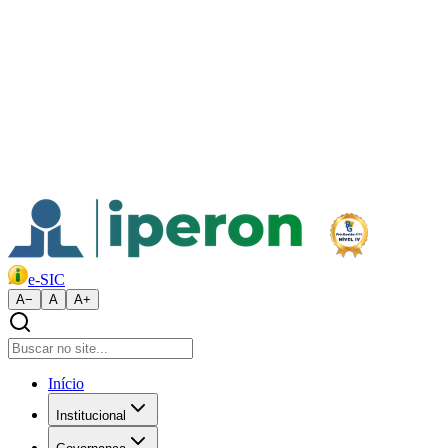
e-SIC
A−
A
A+
Início
Institucional