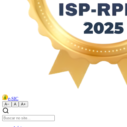
e-SIC
A−
A
A+