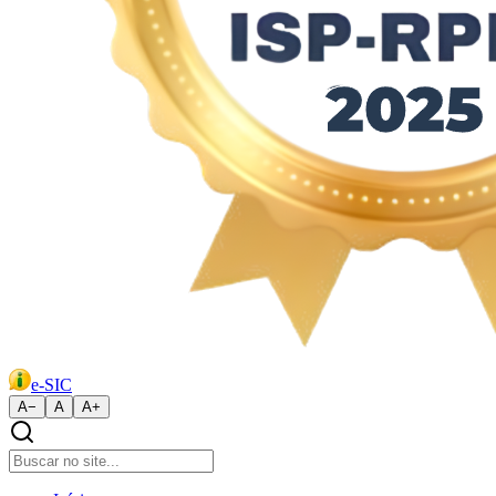
e-SIC
A−
A
A+