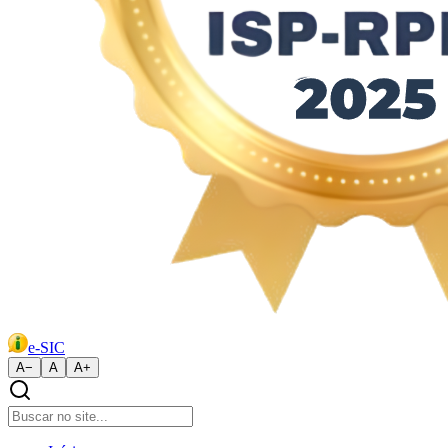
e-SIC
A−
A
A+